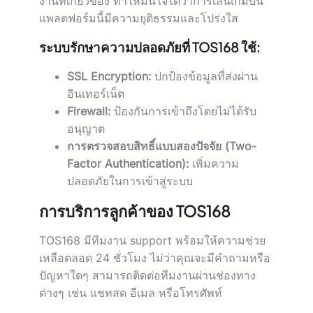
งานที่เกี่ยวข้อง ทำให้มั่นใจได้ว่าการเล่นเกมบน
แพลตฟอร์มนี้มีความยุติธรรมและโปร่งใส
ระบบรักษาความปลอดภัยที่ TOS168 ใช้:
SSL Encryption:
ปกป้องข้อมูลที่ส่งผ่าน
อินเทอร์เน็ต
Firewall:
ป้องกันการเข้าถึงโดยไม่ได้รับ
อนุญาต
การตรวจสอบสิทธิ์แบบสองปัจจัย (Two-
Factor Authentication):
เพิ่มความ
ปลอดภัยในการเข้าสู่ระบบ
การบริการลูกค้าของ TOS168
TOS168 มีทีมงาน support พร้อมให้ความช่วย
เหลือตลอด 24 ชั่วโมง ไม่ว่าคุณจะมีคำถามหรือ
ปัญหาใดๆ สามารถติดต่อทีมงานผ่านช่องทาง
ต่างๆ เช่น แชทสด อีเมล หรือโทรศัพท์