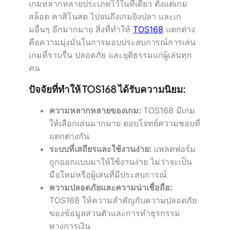
เกมหลากหลายประเภทไว้ในที่เดียว ตั้งแต่เกม
สล็อต คาสิโนสด ไปจนถึงเกมยิงปลา และเก
มอื่นๆ อีกมากมาย สิ่งที่ทำให้
TOS168
แตกต่าง
คือความมุ่งมั่นในการมอบประสบการณ์การเล่น
เกมที่ราบรื่น ปลอดภัย และยุติธรรมแก่ผู้เล่นทุก
คน
ปัจจัยที่ทำให้ TOS168 ได้รับความนิยม:
ความหลากหลายของเกม:
TOS168 มีเกม
ให้เลือกเล่นมากมาย ตอบโจทย์ความชอบที่
แตกต่างกัน
ระบบที่เสถียรและใช้งานง่าย:
แพลตฟอร์ม
ถูกออกแบบมาให้ใช้งานง่าย ไม่ว่าจะเป็น
มือใหม่หรือผู้เล่นที่มีประสบการณ์
ความปลอดภัยและความน่าเชื่อถือ:
TOS168 ให้ความสำคัญกับความปลอดภัย
ของข้อมูลส่วนตัวและการทำธุรกรรม
ทางการเงิน