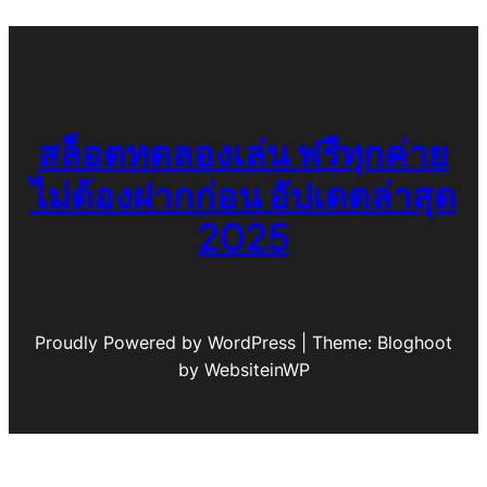
สล็อตทดลองเล่น ฟรีทุกค่าย
ไม่ต้องฝากก่อน อัปเดตล่าสุด
2025
Proudly Powered by WordPress | Theme: Bloghoot
by WebsiteinWP