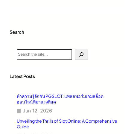
Search
S
e
a
r
c
Latest Posts
h
ทำความรู้จักกับ PGSLOT: แพลตฟอร์มเกมสล็อต
ออนไลน์ที่มาแรงที่สุด
Jun 12, 2026
Unveiling the Thrills of Slot Online: A Comprehensive
Guide