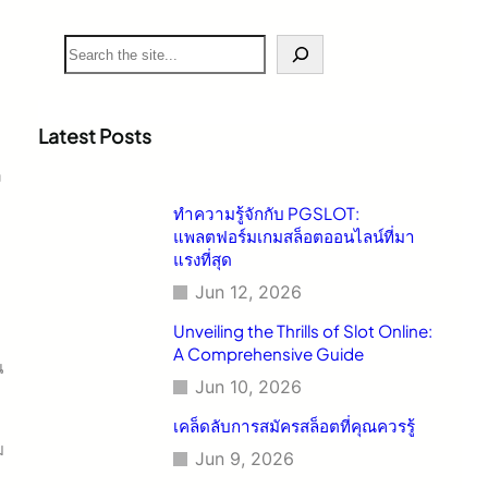
S
e
a
r
c
Latest Posts
h
ง
ทำความรู้จักกับ PGSLOT:
แพลตฟอร์มเกมสล็อตออนไลน์ที่มา
แรงที่สุด
Jun 12, 2026
Unveiling the Thrills of Slot Online:
A Comprehensive Guide
น
Jun 10, 2026
เคล็ดลับการสมัครสล็อตที่คุณควรรู้
ม
Jun 9, 2026