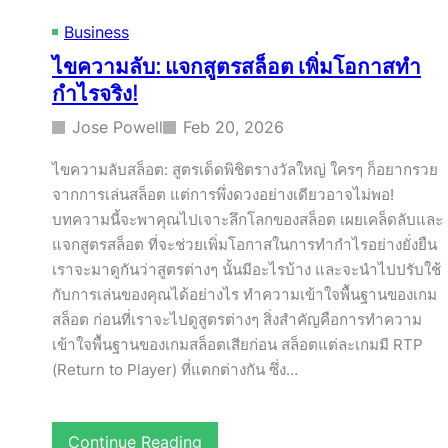
ล็
Business
อ
ต
ไขความลับ: แจกสูตรสล็อต เพิ่มโอกาสทำ
เ
กำไรจริง!
ล่
Jose Powell
Feb 20, 2026
น
ไ
ไขความลับสล็อต: สูตรเด็ดพิชิตรางวัลใหญ่ ใครๆ ก็อยากรวย
ด้
จากการเล่นสล็อต แต่การพึ่งดวงอย่างเดียวอาจไม่พอ!
จ
บทความนี้จะพาคุณไปเจาะลึกโลกของสล็อต เผยเคล็ดลับและ
ริ
แจกสูตรสล็อต ที่จะช่วยเพิ่มโอกาสในการทำกำไรอย่างยั่งยืน
ง
เราจะมาดูกันว่าสูตรต่างๆ นั้นมีอะไรบ้าง และจะนำไปปรับใช้
เ
กับการเล่นของคุณได้อย่างไร ทำความเข้าใจพื้นฐานของเกม
พื่
สล็อต ก่อนที่เราจะไปดูสูตรต่างๆ สิ่งสำคัญคือการทำความ
อ
เข้าใจพื้นฐานของเกมสล็อตเสียก่อน สล็อตแต่ละเกมมี RTP
เ
(Return to Player) ที่แตกต่างกัน ซึ่ง…
พิ่
ม
โ
:
Continue Reading