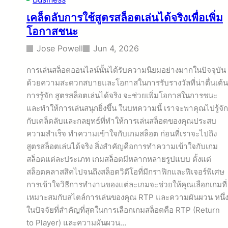
เคล็ดลับการใช้สูตรสล็อตเล่นได้จริงเพื่อเพิ่ม
โอกาสชนะ
Jose Powell
Jun 4, 2026
การเล่นสล็อตออนไลน์นั้นได้รับความนิยมอย่างมากในปัจจุบัน
ด้วยความสะดวกสบายและโอกาสในการรับรางวัลที่น่าตื่นเต้น
การรู้จัก สูตรสล็อตเล่นได้จริง จะช่วยเพิ่มโอกาสในการชนะ
และทำให้การเล่นสนุกยิ่งขึ้น ในบทความนี้ เราจะพาคุณไปรู้จัก
กับเคล็ดลับและกลยุทธ์ที่ทำให้การเล่นสล็อตของคุณประสบ
ความสำเร็จ ทำความเข้าใจกับเกมสล็อต ก่อนที่เราจะไปถึง
สูตรสล็อตเล่นได้จริง สิ่งสำคัญคือการทำความเข้าใจกับเกม
สล็อตแต่ละประเภท เกมสล็อตมีหลากหลายรูปแบบ ตั้งแต่
สล็อตคลาสสิคไปจนถึงสล็อตวิดีโอที่มีกราฟิกและฟีเจอร์พิเศษ
การเข้าใจวิธีการทำงานของแต่ละเกมจะช่วยให้คุณเลือกเกมที่
เหมาะสมกับสไตล์การเล่นของคุณ RTP และความผันผวน หนึ่
ในปัจจัยที่สำคัญที่สุดในการเลือกเกมสล็อตคือ RTP (Return
to Player) และความผันผวน…