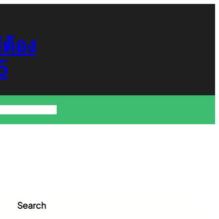
่ต้อง
5
echnology
Travel
Search