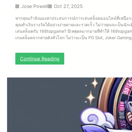
ที่
ว็
Jose Powell
Oct 27, 2025
สุ
บ
ด
หากคุณกำลังมองหาประสบการณ์การเล่นสล็อตออนไลน์ที่เหนือระดั
ต
สำ
คุณทำเงินรางวัลได้อย่างง่ายดายและรวดเร็ว ไม่ว่าคุณจะเป็นนัก
ร
ห
เล่นสล็อตกับ 168topgame? มีเหตุผลมากมายที่ทำให้ 168topgame 
ง
เกมสล็อตจากค่ายดังทั่วโลก ไม่ว่าจะเป็น PG Slot, Joker Gamin
รั
:
บ
ท
นั
า
:
Continue Reading
ก
ง
1
เ
6
เ
ดิ
8
ลื
t
ม
อ
o
พั
ก
p
น
g
ที่
ยุ
a
ดี
m
ค
ที่
e
ใ
สุ
ส
ห
ด
ล็