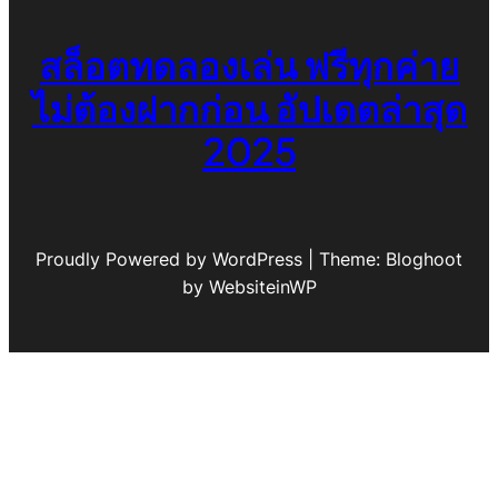
สล็อตทดลองเล่น ฟรีทุกค่าย
ไม่ต้องฝากก่อน อัปเดตล่าสุด
2025
Proudly Powered by WordPress | Theme: Bloghoot
by WebsiteinWP