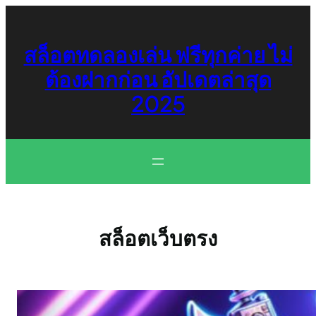
Skip
to
content
สล็อตทดลองเล่น ฟรีทุกค่าย ไม่
ต้องฝากก่อน อัปเดตล่าสุด
2025
สล็อตเว็บตรง