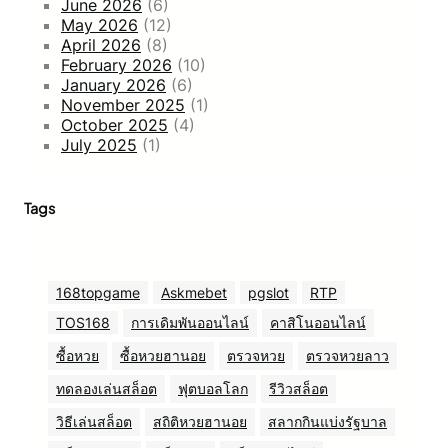
ก
June 2026
(6)
May 2026
(12)
ง่
April 2026
(8)
า
February 2026
(10)
ย
January 2026
(6)
จ่
November 2025
(1)
October 2025
(4)
า
July 2025
(1)
ย
จ
ริ
Tags
ง
1
0
0
168topgame
Askmebet
pgslot
RTP
%
TOS168
การเดิมพันออนไลน์
คาสิโนออนไลน์
ซื้อหวย
ซื้อหวยฮานอย
ตรวจหวย
ตรวจหวยลาว
ทดลองเล่นสล็อต
ฟุตบอลโลก
รีวิวสล็อต
วิธีเล่นสล็อต
สถิติหวยฮานอย
สลากกินแบ่งรัฐบาล