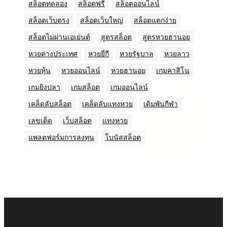
สล็อตทดลอง
สล็อตฟรี
สล็อตออนไลน์
สล็อตเว็บตรง
สล็อตเว็บใหญ่
สล็อตแตกง่าย
สล็อตไม่ผ่านเอเย่นต์
สูตรสล็อต
สูตรหวยฮานอย
หวยต่างประเทศ
หวยยี่กี
หวยรัฐบาล
หวยลาว
หวยหุ้น
หวยออนไลน์
หวยฮานอย
เกมคาสิโน
เกมยิงปลา
เกมสล็อต
เกมออนไลน์
เคล็ดลับสล็อต
เคล็ดลับแทงหวย
เดิมพันกีฬา
เลขเด็ด
เว็บสล็อต
แทงหวย
แพลตฟอร์มการลงทุน
โบนัสสล็อต