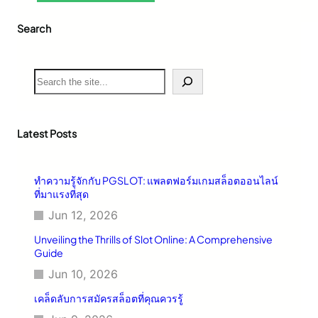
ส
า
ม
ล็
Search
ถึ
ทำ
อ
ง
เ
ต
ง่
งิ
เ
S
า
น
e
ว็
ย
ที่
a
บ
r
จ่
คุ
ต
c
Latest Posts
า
ณ
ร
h
ย
ไ
ง
จ
ม่
ไ
ทำความรู้จักกับ PGSLOT: แพลตฟอร์มเกมสล็อตออนไลน์
ริ
ค
ที่มาแรงที่สุด
ม่
ง
ว
Jun 12, 2026
ผ่
ร
า
Unveiling the Thrills of Slot Online: A Comprehensive
พ
น
Guide
ล
เ
Jun 10, 2026
า
อ
ด
เคล็ดลับการสมัครสล็อตที่คุณควรรู้
เ