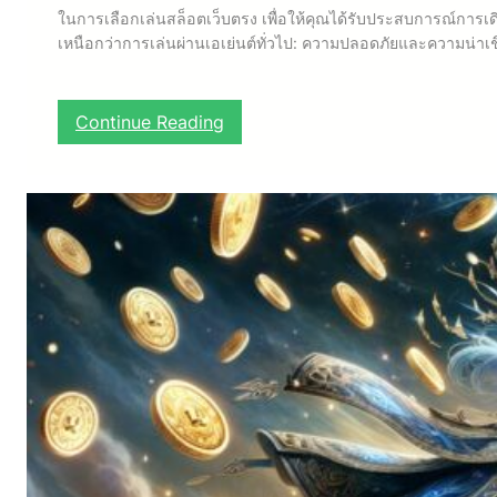
ในการเลือกเล่นสล็อตเว็บตรง เพื่อให้คุณได้รับประสบการณ์การเดิมพ
เหนือกว่าการเล่นผ่านเอเย่นต์ทั่วไป: ความปลอดภัยและความน่าเ
:
Continue Reading
ส
ล็
อ
ต
เ
ว็
บ
ต
ร
ง
ไ
ม่
ผ่