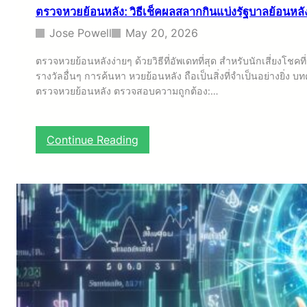
ตรวจหวยย้อนหลัง: วิธีเช็คผลสลากกินแบ่งรัฐบาลย้อนหลัง
Jose Powell
May 20, 2026
ตรวจหวยย้อนหลังง่ายๆ ด้วยวิธีที่อัพเดทที่สุด สำหรับนักเสี่ยงโชค
รางวัลอื่นๆ การค้นหา หวยย้อนหลัง ถือเป็นสิ่งที่จำเป็นอย่างยิ่
ตรวจหวยย้อนหลัง ตรวจสอบความถูกต้อง:…
:
Continue Reading
ต
ร
ว
จ
ห
ว
ย
ย้
อ