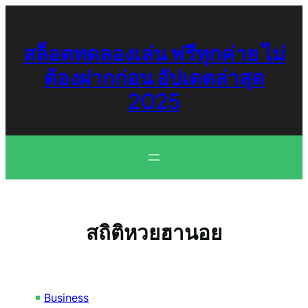
Skip
to
content
สล็อตทดลองเล่น ฟรีทุกค่าย ไม่
ต้องฝากก่อน อัปเดตล่าสุด
2025
สถิติหวยฮานอย
Business