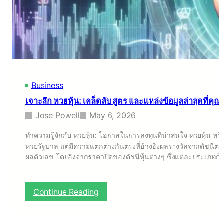
น
ห
ลั
ง
:
วิ
ธี
เ
Business
ช็
เจาะลึก หวยหุ้น: เคล็ดลับ สูตร และแหล่งข้อมูลล่าสุดที่คุณ
ค
Jose Powell
May 6, 2026
ผ
ล
ทำความรู้จักกับ หวยหุ้น: โอกาสในการลงทุนที่น่าสนใจ หวยหุ้น ห
ส
หวยรัฐบาล แต่มีความแตกต่างกันตรงที่อ้างอิงผลรางวัลจากดัชน
ล
ผลตัวเลข โดยอิงจากราคาปิดของดัชนีหุ้นต่างๆ ซึ่งแต่ละประเภทก็
า
ก
:
Continue Reading
กิ
เ
น
จ
แ