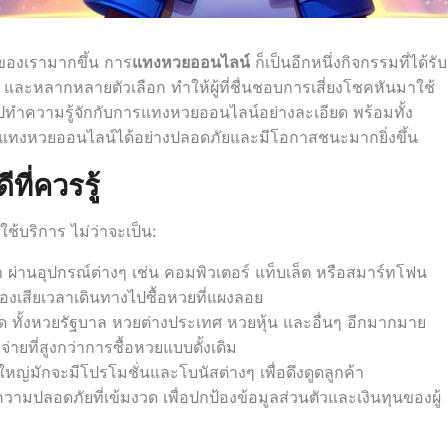
นของเรามากขึ้น การ
แทงหวยออนไลน์
ก็เป็นอีกหนึ่งกิจกรรมที่ได้รับ
ะหลากหลายตัวเลือก ทำให้ผู้ที่ชื่นชอบการเสี่ยงโชคหันมาใช้
ำความรู้จักกับการแทงหวยออนไลน์อย่างละเอียด พร้อมทั้ง
ถแทงหวยออนไลน์ได้อย่างปลอดภัยและมีโอกาสชนะมากยิ่งขึ้น
ี่ควรรู้
ช้บริการ ไม่ว่าจะเป็น:
ผ่านอุปกรณ์ต่างๆ เช่น คอมพิวเตอร์ แท็บเล็ต หรือสมาร์ทโฟน
้องเสียเวลาเดินทางไปซื้อหวยที่แผงลอย
 ทั้งหวยรัฐบาล หวยต่างประเทศ หวยหุ้น และอื่นๆ อีกมากมาย
ายที่สูงกว่าการซื้อหวยแบบดั้งเดิม
ญ่มักจะมีโปรโมชั่นและโบนัสต่างๆ เพื่อดึงดูดลูกค้า
าความปลอดภัยที่เข้มงวด เพื่อปกป้องข้อมูลส่วนตัวและเงินทุนของผู้