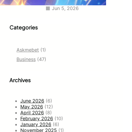
Jun 5, 2026
Categories
Askmebet
(1)
Business
(47)
Archives
June 2026
(6)
May 2026
(12)
April 2026
(8)
February 2026
(10)
January 2026
(6)
November 2025
(1)