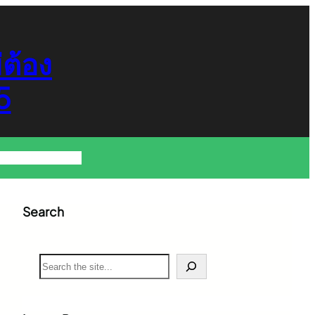
่ต้อง
5
echnology
Travel
Search
S
e
a
r