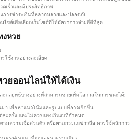
่รวดเร็วและมีประสิทธิภาพ
ทางการชำระเงินที่หลากหลายและปลอดภัย
ต์เพื่อเลือกเว็บไซต์ที่ให้อัตราการจ่ายที่ดีที่สุด
แทงหวย
ง
รใช้งานอย่างละเอียด
วยออนไลน์ให้ได้เงิน
บและกลยุทธ์บางอย่างที่สามารถช่วยเพิ่มโอกาสในการชนะได้:
นมา เพื่อหาแนวโน้มและรูปแบบที่อาจเกิดขึ้น
ครั้ง และไม่ควรแทงเกินงบที่กำหนด
ลขตามความเชื่อส่วนตัว หรือตามกระแสข่าวลือ ควรใช้หลักการ
ลายตัวเลข เพื่อกระจายความเสี่ยง