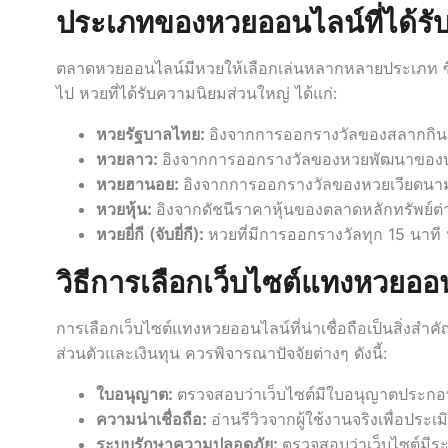
ประเภทของหวยออนไลน์ที่ได้รั
ตลาดหวยออนไลน์มีหวยให้เลือกเล่นหลากหลายประเภท ซึ่
ไป หวยที่ได้รับความนิยมส่วนใหญ่ ได้แก่:
หวยรัฐบาลไทย:
อิงจากการออกรางวัลของสลากกินแ
หวยลาว:
อิงจากการออกรางวัลของหวยพัฒนาของ
หวยฮานอย:
อิงจากการออกรางวัลของหวยเวียดนา
หวยหุ้น:
อิงจากดัชนีราคาหุ้นของตลาดหลักทรัพย์ต่
หวยยี่กี (จับยี่กี):
หวยที่มีการออกรางวัลทุก 15 นาที 
วิธีการเลือกเว็บไซต์แทงหวยออนไล
การเลือกเว็บไซต์แทงหวยออนไลน์ที่น่าเชื่อถือเป็นสิ่งสำ
ส่วนตัวและเงินทุน ควรพิจารณาปัจจัยต่างๆ ดังนี้:
ใบอนุญาต:
ตรวจสอบว่าเว็บไซต์มีใบอนุญาตประกอ
ความน่าเชื่อถือ:
อ่านรีวิวจากผู้ใช้งานจริงเพื่อประเ
ระบบรักษาความปลอดภัย:
ตรวจสอบว่าเว็บไซต์มีระ