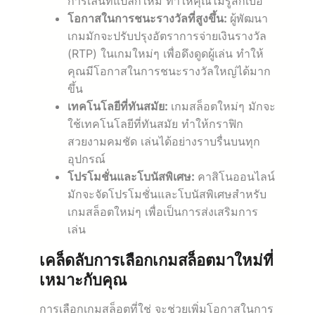
การเล่นที่แปลกใหม่ ทำให้คุณไม่รู้สึกเบื่อ
โอกาสในการชนะรางวัลที่สูงขึ้น:
ผู้พัฒนา
เกมมักจะปรับปรุงอัตราการจ่ายเงินรางวัล
(RTP) ในเกมใหม่ๆ เพื่อดึงดูดผู้เล่น ทำให้
คุณมีโอกาสในการชนะรางวัลใหญ่ได้มาก
ขึ้น
เทคโนโลยีที่ทันสมัย:
เกมสล็อตใหม่ๆ มักจะ
ใช้เทคโนโลยีที่ทันสมัย ทำให้กราฟิก
สวยงามคมชัด เล่นได้อย่างราบรื่นบนทุก
อุปกรณ์
โปรโมชั่นและโบนัสพิเศษ:
คาสิโนออนไลน์
มักจะจัดโปรโมชั่นและโบนัสพิเศษสำหรับ
เกมสล็อตใหม่ๆ เพื่อเป็นการส่งเสริมการ
เล่น
เคล็ดลับการเลือกเกมสล็อตมาใหม่ที่
เหมาะกับคุณ
การเลือกเกมสล็อตที่ใช่ จะช่วยเพิ่มโอกาสในการ