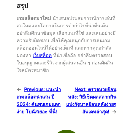
สรุป
เกมสล็อตมาใหม่
นำเสนอประสบการณ์การเล่นที่
สดใหม่และโอกาสในการทำกำไรที่น่าตื่นเต้น
อย่าลืมศึกษาข้อมูล เลือกเกมที่ใช่ และเล่นอย่างมี
ความรับผิดชอบ เพื่อให้คุณสนุกกับการเล่นเกม
สล็อตออนไลน์ได้อย่างเต็มที่ และหากคุณกำลัง
มองหา
เว็บสล็อต
ที่น่าเชื่อถือ อย่าลืมตรวจสอบ
ใบอนุญาตและรีวิวจากผู้เล่นคนอื่น ๆ ก่อนตัดสิน
ใจสมัครสมาชิก
←
Previous:
แนะนำ
Next:
ตรวจหวยย้อน
เกมสล็อตน่าเล่น ปี
หลัง: วิธีเช็คผลสลากกิน
2024: ค้นพบเกมแตก
แบ่งรัฐบาลย้อนหลังง่ายๆ
ง่าย โบนัสเยอะ ที่นี่!
อัพเดทล่าสุด!
→