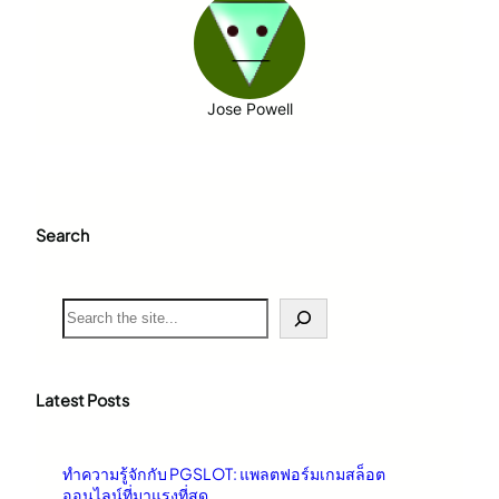
Jose Powell
Search
S
e
a
r
c
Latest Posts
h
ทำความรู้จักกับ PGSLOT: แพลตฟอร์มเกมสล็อต
ออนไลน์ที่มาแรงที่สุด