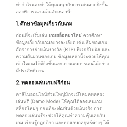
ทำกำไรและทำให้คุณสนุกกับการเล่นมากยิ่งขึ้น
ลองพิจารณาเคล็ดลับเหล่านี้:
1. ศึกษาข้อมูลเกี่ยวกับเกม
ก่อนที่จะเริ่มเล่น
เกมสล็อตมาใหม่
ควรศึกษา
ข้อมูลเกี่ยวกับเกมอย่างละเอียด เช่น ธีมของเกม
อัตราการจ่ายเงินรางวัล (RTP) ฟีเจอร์โบนัส และ
ความผันผวนของเกม ข้อมูลเหล่านี้จะช่วยให้คุณ
เข้าใจเกมได้ดียิ่งขึ้นและวางแผนการเล่นได้อย่าง
มีประสิทธิภาพ
2. ทดลองเล่นเกมฟรีก่อน
คาสิโนออนไลน์ส่วนใหญ่มักจะมีโหมดทดลอง
เล่นฟรี (Demo Mode) ให้คุณได้ลองเล่นเกม
สล็อตใหม่ๆ ก่อนที่จะเดิมพันด้วยเงินจริง การ
ทดลองเล่นฟรีจะช่วยให้คุณทำความคุ้นเคยกับ
เกม เรียนรู้กฎกติกา และทดสอบกลยุทธ์ต่างๆ ได้