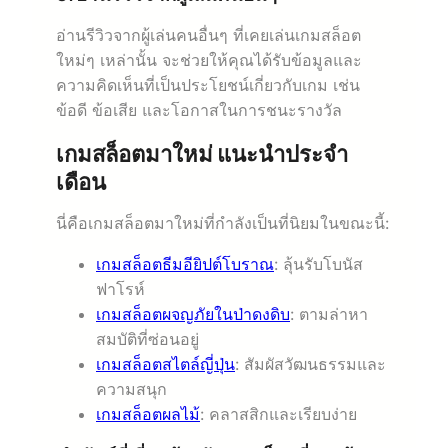
อ่านรีวิวจากผู้เล่นคนอื่นๆ ที่เคยเล่นเกมสล็อต
ใหม่ๆ เหล่านั้น จะช่วยให้คุณได้รับข้อมูลและ
ความคิดเห็นที่เป็นประโยชน์เกี่ยวกับเกม เช่น
ข้อดี ข้อเสีย และโอกาสในการชนะรางวัล
เกมสล็อตมาใหม่ แนะนำประจำ
เดือน
นี่คือเกมสล็อตมาใหม่ที่กำลังเป็นที่นิยมในขณะนี้:
เกมสล็อตธีมอียิปต์โบราณ
: ลุ้นรับโบนัส
ฟาโรห์
เกมสล็อตผจญภัยในป่าดงดิบ
: ตามล่าหา
สมบัติที่ซ่อนอยู่
เกมสล็อตสไตล์ญี่ปุ่น
: สัมผัสวัฒนธรรมและ
ความสนุก
เกมสล็อตผลไม้
: คลาสสิกและเรียบง่าย